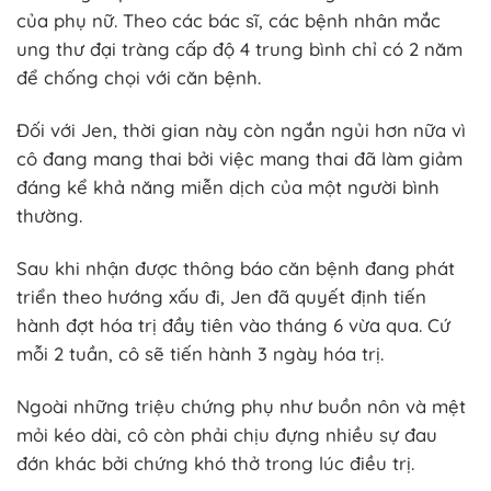
của phụ nữ. Theo các bác sĩ, các bệnh nhân mắc
ung thư đại tràng cấp độ 4 trung bình chỉ có 2 năm
để chống chọi với căn bệnh.
Đối với Jen, thời gian này còn ngắn ngủi hơn nữa vì
cô đang mang thai bởi việc mang thai đã làm giảm
đáng kể khả năng miễn dịch của một người bình
thường.
Sau khi nhận được thông báo căn bệnh đang phát
triển theo hướng xấu đi, Jen đã quyết định tiến
hành đợt hóa trị đầy tiên vào tháng 6 vừa qua. Cứ
mỗi 2 tuần, cô sẽ tiến hành 3 ngày hóa trị.
Ngoài những triệu chứng phụ như buồn nôn và mệt
mỏi kéo dài, cô còn phải chịu đựng nhiều sự đau
đớn khác bởi chứng khó thở trong lúc điều trị.