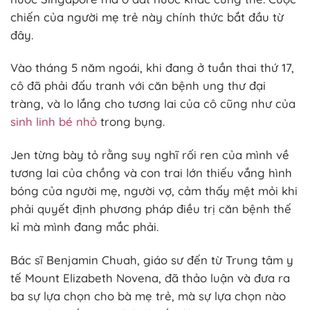
chiến của người mẹ trẻ này chính thức bắt đầu từ
đây.
Vào tháng 5 năm ngoái, khi đang ở tuần thai thứ 17,
cô đã phải đấu tranh với căn bệnh ung thư đại
tràng, và lo lắng cho tương lai của cô cũng như của
sinh linh bé nhỏ
trong bụng.
Jen từng bày tỏ rằng suy nghĩ rối ren của mình về
tương lai của chồng và con trai lớn thiếu vắng hình
bóng của người mẹ, người vợ, cảm thấy mệt mỏi khi
phải quyết định phương pháp điều trị căn bệnh thế
kỉ mà mình đang mắc phải.
Bác sĩ Benjamin Chuah, giáo sư đến từ Trung tâm y
tế Mount Elizabeth Novena, đã thảo luận và đưa ra
ba sự lựa chọn cho bà mẹ trẻ, mà sự lựa chọn nào