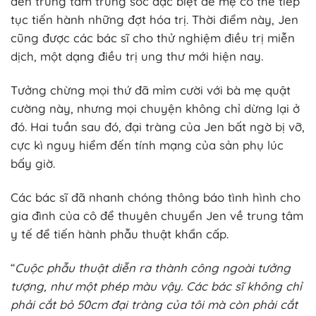
đến trung tâm trung sóc đặc biệt để mẹ có thể tiếp
tục tiến hành những đợt hóa trị. Thời điểm này, Jen
cũng được các bác sĩ cho thử nghiệm điều trị miễn
dịch, một dạng điều trị ung thư mới hiện nay.
Tưởng chừng mọi thứ đã mỉm cười với bà mẹ quật
cường này, nhưng mọi chuyện không chỉ dừng lại ở
đó. Hai tuần sau đó, đại tràng của Jen bất ngờ bị vỡ,
cực kì nguy hiểm đến tính mạng của sản phụ lúc
bấy giờ.
Các bác sĩ đã nhanh chóng thông báo tình hình cho
gia đình của cô để thuyên chuyển Jen về trung tâm
y tế để tiến hành phẫu thuật khẩn cấp.
“
Cuộc phẫu thuật diễn ra thành công ngoài tưởng
tượng, như một phép màu vậy. Các bác sĩ không chỉ
phải cắt bỏ 50cm đại tràng của tôi mà còn phải cắt