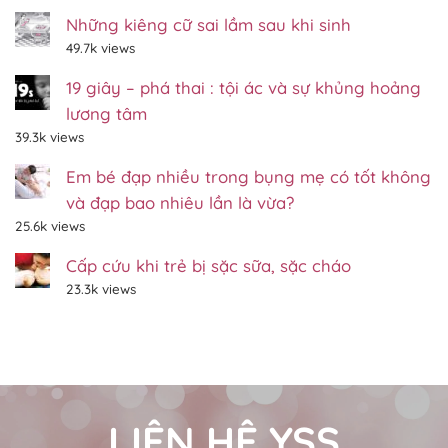
đáo:
Với
Hang
Những kiêng cữ sai lầm sau khi sinh
Khoảng
đá
700
49.7k views
trên
Em
700
–
xác
BVSS
19 giây – phá thai : tội ác và sự khủng hoảng
các
Gp.Xuân
thai
Lộc
lương tâm
nhi
–
–
Đồng
39.3k views
Thánh
Nai
lễ
Em bé đạp nhiều trong bụng mẹ có tốt không
thai
nhi
và đạp bao nhiêu lần là vừa?
tháng
12/2022
25.6k views
Cấp cứu khi trẻ bị sặc sữa, sặc cháo
23.3k views
LIÊN HỆ YSS