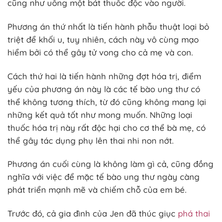
cũng như uống một bát thuốc độc vào người.
Phương án thứ nhất là tiến hành phẫu thuật loại bỏ
triệt để khối u, tuy nhiên, cách này vô cùng mạo
hiểm bởi có thể gây tử vong cho cả mẹ và con.
Cách thứ hai là tiến hành những đợt hóa trị, điểm
yếu của phương án này là các tế bào ung thư có
thể không tương thích, từ đó cũng không mang lại
những kết quả tốt như mong muốn. Những loại
thuốc hóa trị này rất độc hại cho cơ thể bà mẹ, có
thể gây tác dụng phụ lên thai nhi non nớt.
Phương án cuối cùng là không làm gì cả, cũng đồng
nghĩa với việc để mặc tế bào ung thư ngày càng
phát triển mạnh mẽ và chiếm chỗ của em bé.
Trước đó, cả gia đình của Jen đã thúc giục
phá thai