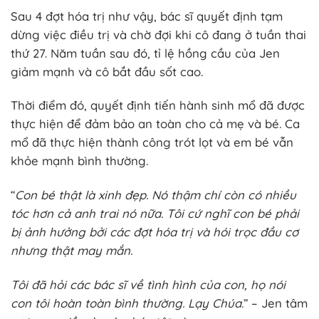
Sau 4 đợt hóa trị như vậy, bác sĩ quyết định tạm
dừng việc điều trị và chờ đợi khi cô đang ở tuần thai
thứ 27. Năm tuần sau đó, tỉ lệ hồng cầu của Jen
giảm mạnh và cô bắt đầu sốt cao.
Thời điểm đó, quyết định tiến hành sinh mổ đã được
thực hiện để đảm bảo an toàn cho cả mẹ và bé. Ca
mổ đã thực hiện thành công trót lọt và em bé vẫn
khỏe mạnh bình thường.
“
Con bé thật là xinh đẹp. Nó thậm chí còn có nhiều
tóc hơn cả anh trai nó nữa. Tôi cứ nghĩ con bé phải
bị ảnh hưởng bởi các đợt hóa trị và hói trọc đầu cơ
nhưng thật may mắn.
Tôi đã hỏi các bác sĩ về tình hình của con, họ nói
con tôi hoàn toàn bình thường. Lạy Chúa
.” – Jen tâm