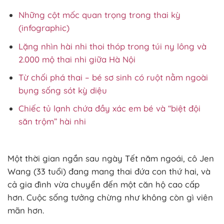
Những cột mốc quan trọng trong thai kỳ
(infographic)
Lặng nhìn hài nhi thoi thóp trong túi ny lông và
2.000 mộ thai nhi giữa Hà Nội
Từ chối phá thai – bé sơ sinh có ruột nằm ngoài
bụng sống sót kỳ diệu
Chiếc tủ lạnh chứa đầy xác em bé và “biệt đội
săn trộm” hài nhi
Một thời gian ngắn sau ngày Tết năm ngoái, cô Jen
Wang (33 tuổi) đang mang thai đứa con thứ hai, và
cả gia đình vừa chuyển đến một căn hộ cao cấp
hơn. Cuộc sống tưởng chừng như không còn gì viên
mãn hơn.