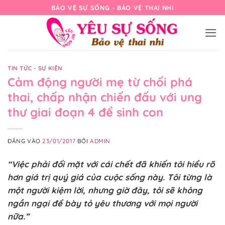
Bỏ
BẢO VỆ SỰ SỐNG - BẢO VỆ THAI NHI
qua
nội
dung
TIN TỨC - SỰ KIỆN
Cảm động người mẹ từ chối phá
thai, chấp nhận chiến đấu với ung
thư giai đoạn 4 để sinh con
ĐĂNG VÀO
23/01/2017
BỞI
ADMIN
“Việc phải đối mặt với cái chết đã khiến tôi hiểu rõ
hơn giá trị quý giá của cuộc sống này. Tôi từng là
một người kiệm lời, nhưng giờ đây, tôi sẽ không
ngần ngại để bày tỏ yêu thương với mọi người
nữa.”