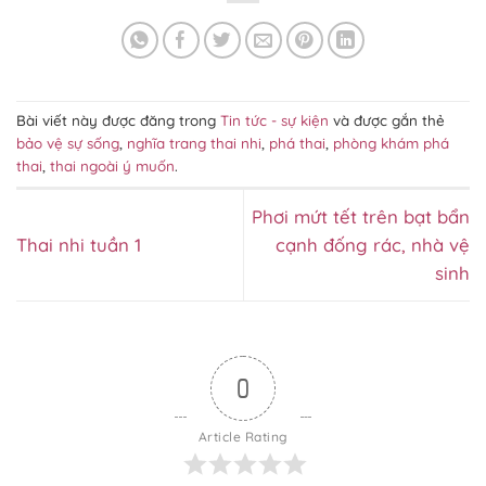
Bài viết này được đăng trong
Tin tức - sự kiện
và được gắn thẻ
bảo vệ sự sống
,
nghĩa trang thai nhi
,
phá thai
,
phòng khám phá
thai
,
thai ngoài ý muốn
.
Phơi mứt tết trên bạt bẩn
Thai nhi tuần 1
cạnh đống rác, nhà vệ
sinh
0
Article Rating