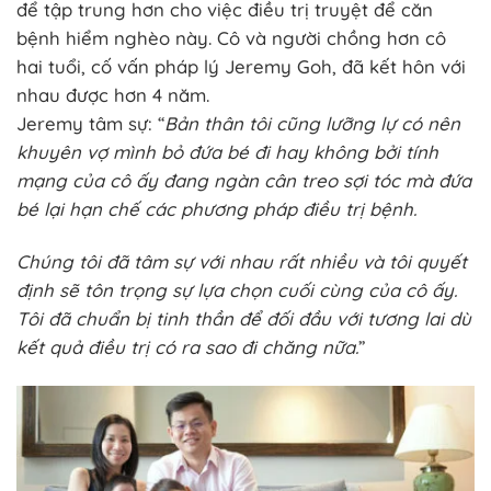
để tập trung hơn cho việc điều trị truyệt để căn
bệnh hiểm nghèo này. Cô và người chồng hơn cô
hai tuổi, cố vấn pháp lý Jeremy Goh, đã kết hôn với
nhau được hơn 4 năm.
Jeremy tâm sự: “
Bản thân tôi cũng lưỡng lự có nên
khuyên vợ mình bỏ đứa bé đi hay không bởi tính
mạng của cô ấy đang ngàn cân treo sợi tóc mà đứa
bé lại hạn chế các phương pháp điều trị bệnh.
Chúng tôi đã tâm sự với nhau rất nhiều và tôi quyết
định sẽ tôn trọng sự lựa chọn cuối cùng của cô ấy.
Tôi đã chuẩn bị tinh thần để đối đầu với tương lai dù
kết quả điều trị có ra sao đi chăng nữa.
”