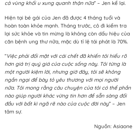
cả vùng khối u xung quanh thận nữa
” – Jen kể lại.
Hiện tại bé gái của Jen đã được 4 tháng tuổi và
hoàn toàn khỏe mạnh. Tháng trước, cô đi kiểm tra
lại sức khỏe và tin mừng là không còn dấu hiệu của
căn bệnh ung thư nữa, mặc dù tỉ lệ tái phát là 70%.
“
Việc phải đối mặt với cái chết đã khiến tôi hiểu rõ
hơn giá trị quý giá của cuộc sống này. Tôi từng là
một người kiệm lời, nhưng giờ đây, tôi sẽ không
ngần ngại để bày tỏ yêu thương với mọi người
nữa. Tôi mong rằng câu chuyện của tôi có thể phần
nào giúp người khác vừng tin hơn để sẵn sàng đối
đầu với bất kì ngã rẽ nào của cuộc đời này
” – Jen
tâm sự.
Nguồn: Asiaone