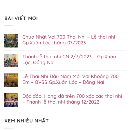
BÀI VIẾT MỚI
Chúa Nhật Với 700 Thai Nhi – Lễ thai nhi
Gp.Xuân Lộc tháng 07/2023
Không
có
Thánh lễ thai nhi CN 2/7/2023 – Gp.Xuân
bình
luận
Lộc, Đồng Nai
ở
Không
Chúa
có
Nhật
Lễ Thai Nhi Đầu Năm Mới Với Khoảng 700
bình
Với
luận
700
Em – BVSS Gp.Xuân Lộc – Đồng Nai
ở
Thai
Không
Thánh
Nhi
có
lễ
–
Độc đáo: Hang đá trên 700 xác các thai nhi
bình
thai
Lễ
luận
nhi
– Thánh lễ thai nhi tháng 12/2022
thai
ở
CN
nhi
Không
Lễ
2/7/2023
Gp.Xuân
có
Thai
–
Lộc
bình
Nhi
Gp.Xuân
tháng
XEM NHIỀU NHẤT
luận
Đầu
Lộc,
07/2023
ở
Năm
Đồng
Độc
Mới
Nai