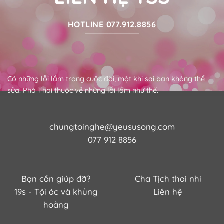
HOTLINE 077.912.8856
Có những lỗi lầm trong cuộc đời, một khi sai bạn không thể
sửa. Phá Thai thuộc về những lỗi lầm như thế.
chungtoinghe@yeususong.com
077 912 8856
Bạn cần giúp đỡ?
Cha Tịch thai nhi
19s - Tội ác và khủng
Liên hệ
hoảng