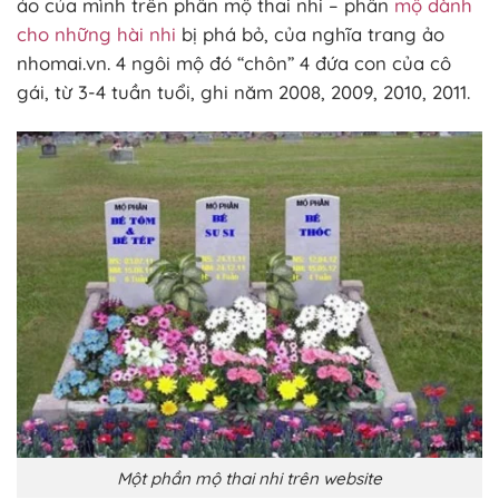
ảo của mình trên phần mộ thai nhi – phần
mộ dành
cho những hài nhi
bị phá bỏ, của nghĩa trang ảo
nhomai.vn. 4 ngôi mộ đó “chôn” 4 đứa con của cô
gái, từ 3-4 tuần tuổi, ghi năm 2008, 2009, 2010, 2011.
Một phần mộ thai nhi trên website