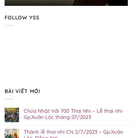
FOLLOW YSS
BÀI VIẾT MỚI
Chúa Nhật Với 700 Thai Nhi – Lễ thai nhi
Gp.Xuân Lộc tháng 07/2023
Không
có
Thánh lễ thai nhi CN 2/7/2023 – Gp.Xuân
bình
luận
Lộc, Đồng Nai