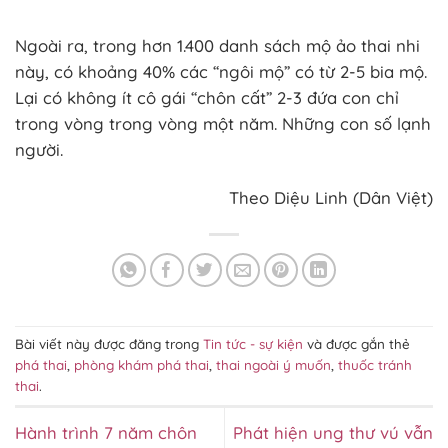
Ngoài ra, trong hơn 1.400 danh sách mộ ảo thai nhi
này, có khoảng 40% các “ngôi mộ” có từ 2-5 bia mộ.
Lại có không ít cô gái “chôn cất” 2-3 đứa con chỉ
trong vòng trong vòng một năm. Những con số lạnh
người.
Theo Diệu Linh (Dân Việt)
Bài viết này được đăng trong
Tin tức - sự kiện
và được gắn thẻ
phá thai
,
phòng khám phá thai
,
thai ngoài ý muốn
,
thuốc tránh
thai
.
Hành trình 7 năm chôn
Phát hiện ung thư vú vẫn