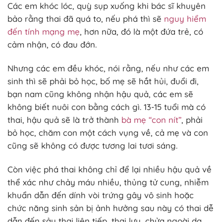
Các em khóc lóc, quỳ sụp xuống khi bác sĩ khuyên
bảo rằng thai đã quá to, nếu phá thì sẽ
nguy hiểm
đến tính mạng mẹ
, hơn nữa, đó là một đứa trẻ, có
cảm nhận, có đau đớn.
Nhưng các em đều khóc, nói rằng, nếu như các em
sinh thì sẽ phải bỏ học, bố mẹ sẽ hắt hủi, đuổi đi,
bạn nam cũng không nhận hậu quả, các em sẽ
không biết nuôi con bằng cách gì. 13-15 tuổi mà có
thai, hậu quả sẽ là trở thành
bà mẹ “con nít”
, phải
bỏ học, chăm con một cách vụng về, cả mẹ và con
cũng sẽ không có được tương lai tươi sáng.
Còn việc phá thai không chỉ để lại nhiều hậu quả về
thể xác như chảy máu nhiều, thủng tử cung, nhiễm
khuẩn dẫn đến dính vòi trứng gây vô sinh hoặc
chức năng sinh sản bị ảnh hưởng sau này có thai dễ
dẫn đến sảy thai liên tiếp, thai lưu, chửa ngoài dạ