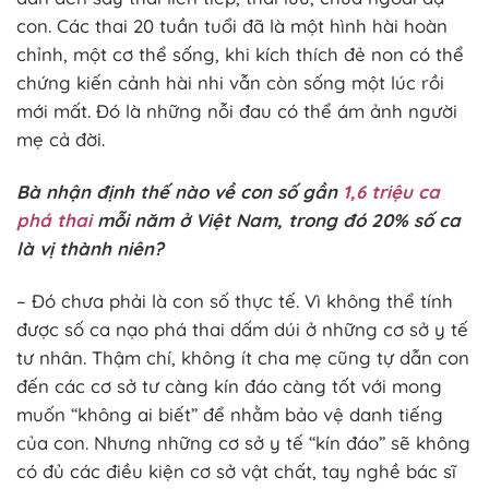
con. Các thai 20 tuần tuổi đã là một hình hài hoàn
chỉnh, một cơ thể sống, khi kích thích đẻ non có thể
chứng kiến cảnh hài nhi vẫn còn sống một lúc rồi
mới mất. Đó là những nỗi đau có thể ám ảnh người
mẹ cả đời.
Bà nhận định thế nào về con số gần
1,6 triệu ca
phá thai
mỗi năm ở Việt Nam, trong đó 20% số ca
là vị thành niên?
– Đó chưa phải là con số thực tế. Vì không thể tính
được số ca nạo phá thai dấm dúi ở những cơ sở y tế
tư nhân. Thậm chí, không ít cha mẹ cũng tự dẫn con
đến các cơ sở tư càng kín đáo càng tốt với mong
muốn “không ai biết” để nhằm bảo vệ danh tiếng
của con. Nhưng những cơ sở y tế “kín đáo” sẽ không
có đủ các điều kiện cơ sở vật chất, tay nghề bác sĩ