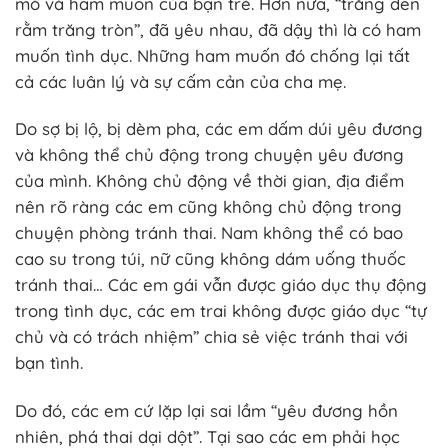
mò và ham muốn của bạn trẻ. Hơn nữa, “trăng đến
rằm trăng tròn”, đã yêu nhau, đã dậy thì là có ham
muốn tình dục. Những ham muốn đó chống lại tất
cả các luân lý và sự cấm cản của cha mẹ.
Do sợ bị lộ, bị dèm pha, các em dấm dúi yêu đương
và không thể chủ động trong chuyện yêu đương
của mình. Không chủ động về thời gian, địa điểm
nên rõ ràng các em cũng không chủ động trong
chuyện phòng tránh thai. Nam không thể có bao
cao su trong túi, nữ cũng không dám uống thuốc
tránh thai… Các em gái vẫn được giáo dục thụ động
trong tình dục, các em trai không được giáo dục “tự
chủ và có trách nhiệm” chia sẻ việc tránh thai với
bạn tình.
Do đó, các em cứ lặp lại sai lầm “yêu đương hồn
nhiên, phá thai dại dột”. Tại sao các em phải học