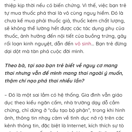
thiệp kịp thời nếu có biến chứng. Vì thế, việc bạn trẻ
tự mua thuốc phá thai là vô cùng nguy hiểm. Đó là
chưa kể mua phải thuốc giả, thuốc kém chất lượng,
sẽ không thể lường hết được các tác dụng phụ của
thuốc, ảnh hưởng đến nội tiết của buồng trứng, gây
rối loạn kinh nguyệt, dẫn đến
vô sinh
… Bạn trẻ đừng
dại dột mà tàn phá cuộc đời mình.
Theo bà, tại sao bạn trẻ biết về nguy cơ mang
thai nhưng vẫn để mình mang thai ngoài ý muốn,
thậm chí nạo phá thai nhiều lần?
– Đó là một sai lầm có hệ thống. Gia đình vẫn giáo
dục theo kiểu ngăn cấm, nhà trường dạy dỗ cầm
chừng, chỉ dừng ở “cấu tạo bộ phận”, trong khi hình
ảnh, thông tin nhạy cảm về tình dục nở rộ trên các
kênh thông tin, đặc biệt là Internet, kích thích sự tò