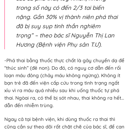
trong số này có đến 2/3 tai biến
nặng. Gần 30% vị thành niên phá thai
đã bị suy sụp tinh thần nghiêm
trọng” – theo bác sĩ Nguyễn Thị Lan
Hương (Bệnh viện Phụ sản T.Ư).
-Phá thai bằng thuốc thực chất là gây chuyển dạ để
“thúc sinh” (đẻ non). Do đó, có nguy cơ dẫn đến rối
loạn máu đông (chảy máu không ngừng). Không ít
bạn trẻ đã đến viện cấp cứu trong tình trạng ngất
xỉu vì ra máu quá nhiều sau khi uống thuốc tự phá
thai. Ngòai ra, có thể bị sót nhau, thai không ra hết…
dẫn đến nhiễm trùng.
Ngay cả tại bệnh viện, khi dùng thuốc ra thai thì
cũng cần sự theo dõi rất chặt chẽ của bác sĩ, để can