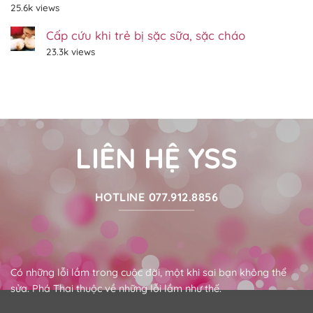
12/2022
25.6k views
Cấp cứu khi trẻ bị sặc sữa, sặc cháo
23.3k views
LIÊN HỆ YSS
HOTLINE 077.912.8856
Có những lỗi lầm trong cuộc đời, một khi sai bạn không thể
sửa. Phá Thai thuộc về những lỗi lầm như thế.