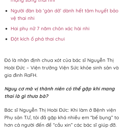
Người đàn bà ‘gàn dở’ dành hết tâm huyết bảo
vệ thai nhi
Hai phụ nữ 7 năm chôn xác hài nhi
Đột kích ổ phá thai chui
Đó là nhận định chua xót của bác sĩ Nguyễn Thị
Hoài Đức – Viện trưởng Viện Sức khỏe sinh sản và
gia đình RaFH.
Nguy cơ mà vị thành niên có thể gặp khi mang
thai là gì thưa bà?
Bác sĩ Nguyễn Thị Hoài Đức: Khi làm ở Bệnh viện
Phụ sản T.Ư, tôi đã gặp khá nhiều em “bế bụng” to
hơn cả người đến để “cầu xin” các bác sĩ giúp đỡ.