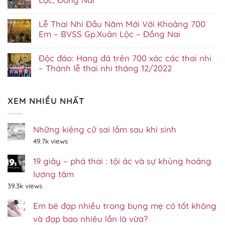
ở
Không
Chúa
có
Nhật
Lễ Thai Nhi Đầu Năm Mới Với Khoảng 700
bình
Với
luận
700
Em – BVSS Gp.Xuân Lộc – Đồng Nai
ở
Thai
Không
Thánh
Nhi
có
lễ
–
Độc đáo: Hang đá trên 700 xác các thai nhi
bình
thai
Lễ
luận
nhi
– Thánh lễ thai nhi tháng 12/2022
thai
ở
CN
nhi
Không
Lễ
2/7/2023
Gp.Xuân
có
Thai
–
Lộc
bình
Nhi
Gp.Xuân
tháng
XEM NHIỀU NHẤT
luận
Đầu
Lộc,
07/2023
ở
Năm
Đồng
Độc
Mới
Nai
đáo:
Với
Hang
Những kiêng cữ sai lầm sau khi sinh
Khoảng
đá
700
49.7k views
trên
Em
700
–
xác
BVSS
19 giây – phá thai : tội ác và sự khủng hoảng
các
Gp.Xuân
thai
Lộc
lương tâm
nhi
–
–
Đồng
39.3k views
Thánh
Nai
lễ
Em bé đạp nhiều trong bụng mẹ có tốt không
thai
nhi
và đạp bao nhiêu lần là vừa?
tháng