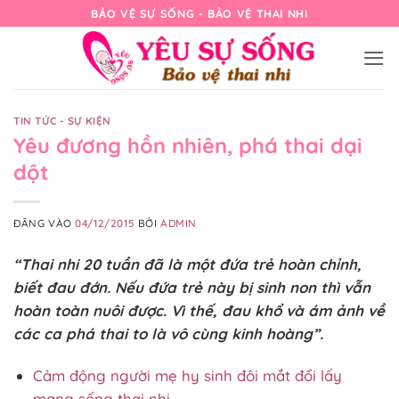
Bỏ
BẢO VỆ SỰ SỐNG - BẢO VỆ THAI NHI
qua
nội
dung
TIN TỨC - SỰ KIỆN
Yêu đương hồn nhiên, phá thai dại
dột
ĐĂNG VÀO
04/12/2015
BỞI
ADMIN
“Thai nhi 20 tuần đã là một đứa trẻ hoàn chỉnh,
biết đau đớn. Nếu đứa trẻ này bị sinh non thì vẫn
hoàn toàn nuôi được. Vì thế, đau khổ và ám ảnh về
các ca phá thai to là vô cùng kinh hoàng”.
Cảm động người mẹ hy sinh đôi mắt đổi lấy
mạng sống thai nhi