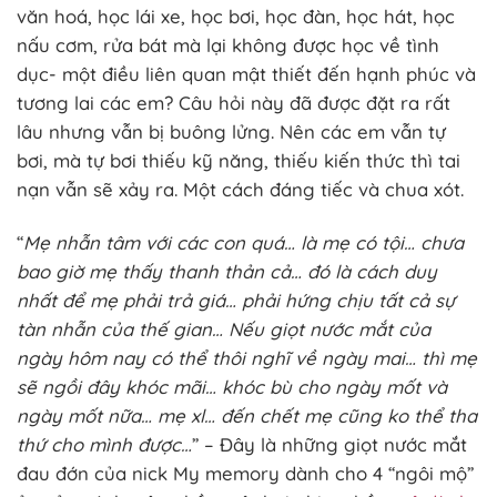
văn hoá, học lái xe, học bơi, học đàn, học hát, học
nấu cơm, rửa bát mà lại không được học về tình
dục- một điều liên quan mật thiết đến hạnh phúc và
tương lai các em? Câu hỏi này đã được đặt ra rất
lâu nhưng vẫn bị buông lửng. Nên các em vẫn tự
bơi, mà tự bơi thiếu kỹ năng, thiếu kiến thức thì tai
nạn vẫn sẽ xảy ra. Một cách đáng tiếc và chua xót.
“
Mẹ nhẫn tâm với các con quá… là mẹ có tội… chưa
bao giờ mẹ thấy thanh thản cả… đó là cách duy
nhất để mẹ phải trả giá… phải hứng chịu tất cả sự
tàn nhẫn của thế gian… Nếu giọt nước mắt của
ngày hôm nay có thể thôi nghĩ về ngày mai… thì mẹ
sẽ ngồi đây khóc mãi… khóc bù cho ngày mốt và
ngày mốt nữa… mẹ xl… đến chết mẹ cũng ko thể tha
thứ cho mình được…
” – Đây là những giọt nước mắt
đau đớn của nick My memory dành cho 4 “ngôi mộ”