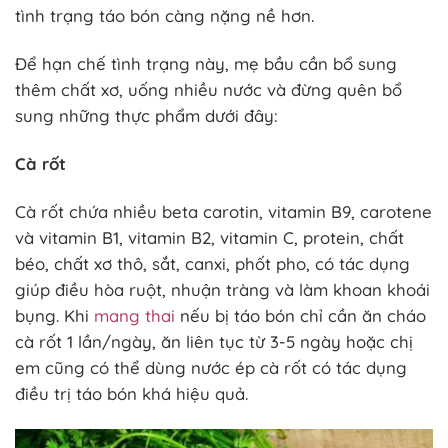
tình trạng táo bón càng nặng nề hơn.
Để hạn chế tình trạng này, mẹ bầu cần bổ sung
thêm chất xơ, uống nhiều nước và đừng quên bổ
sung những thực phẩm dưới đây:
Cà rốt
Cà rốt chứa nhiều beta carotin, vitamin B9, carotene
và vitamin B1, vitamin B2, vitamin C, protein, chất
béo, chất xơ thô, sắt, canxi, phốt pho, có tác dụng
giúp điều hòa ruột, nhuận tràng và làm khoan khoái
bụng. Khi
mang thai
nếu bị táo bón chỉ cần ăn cháo
cà rốt 1 lần/ngày, ăn liên tục từ 3-5 ngày hoặc chị
em cũng có thể dùng nước ép cà rốt có tác dụng
điều trị táo bón khá hiệu quả.