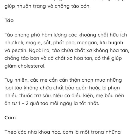
giúp nhuận tràng và chống táo bón.
Táo
Táo phong phú hàm lượng các khoáng chất hữu ích
như kali, magie, sắt, phốt pho, mangan, lưu huỳnh
và pectin. Ngoài ra, táo chứa chất xơ không hòa tan,
chống táo bón và cả chất xơ hòa tan, có thể giúp
giảm cholesterol.
Tuy nhiên, các mẹ cần cẩn thận chọn mua những
loại táo không chứa chất bảo quản hoặc bị phun
nhiều thuốc trừ sâu. Nếu có điều kiện, mẹ bầu nên
ăn từ 1 – 2 quả táo mỗi ngày là tốt nhất.
Cam
Theo các nhà khoa học, cam là một trong những