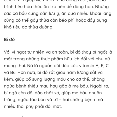
trình tiêu hóa thức ăn trở nên dễ dàng hơn. Nhưng
các bà bầu cũng cần lưu ý, ăn quá nhiều khoai lang
cũng có thể gây thừa cân béo phì hoặc đầy bụng
khó tiêu do thừa đường.
Bí đỏ
Với vị ngọt tự nhiên và an toàn, bí đỏ (hay bí ngô) là
một trong những thực phẩm hữu ích đối với phụ nữ
mang thai. Nó là nguồn dồi dào các vitamin A, E, C
và B6. Hơn nữa, bí đỏ rất giàu hàm lượng sắt và
kẽm, giúp bổ sung lượng máu cho cơ thể, phòng
ngừa bệnh thiếu máu hay gặp ở mẹ bầu. Ngoài ra,
bí ngô còn dồi dào chất xơ, giúp mẹ bầu nhuận
tràng, ngừa táo bón và trĩ – hai chứng bệnh mà
nhiều thai phụ phải đối mặt.