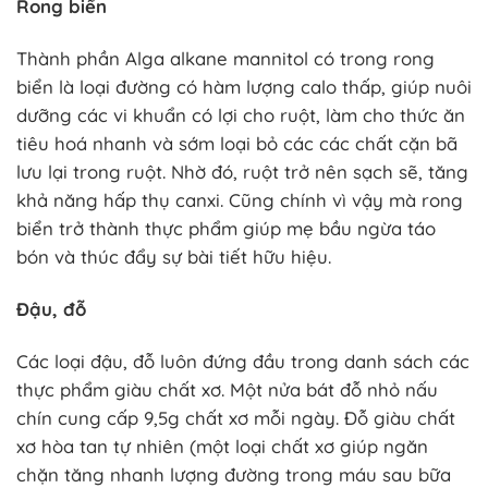
Rong biển
Thành phần Alga alkane mannitol có trong rong
biển là loại đường có hàm lượng calo thấp, giúp nuôi
dưỡng các vi khuẩn có lợi cho ruột, làm cho thức ăn
tiêu hoá nhanh và sớm loại bỏ các các chất cặn bã
lưu lại trong ruột. Nhờ đó, ruột trở nên sạch sẽ, tăng
khả năng hấp thụ canxi. Cũng chính vì vậy mà rong
biển trở thành thực phẩm giúp mẹ bầu ngừa táo
bón và thúc đẩy sự bài tiết hữu hiệu.
Đậu, đỗ
Các loại đậu, đỗ luôn đứng đầu trong danh sách các
thực phẩm giàu chất xơ. Một nửa bát đỗ nhỏ nấu
chín cung cấp 9,5g chất xơ mỗi ngày. Đỗ giàu chất
xơ hòa tan tự nhiên (một loại chất xơ giúp ngăn
chặn tăng nhanh lượng đường trong máu sau bữa