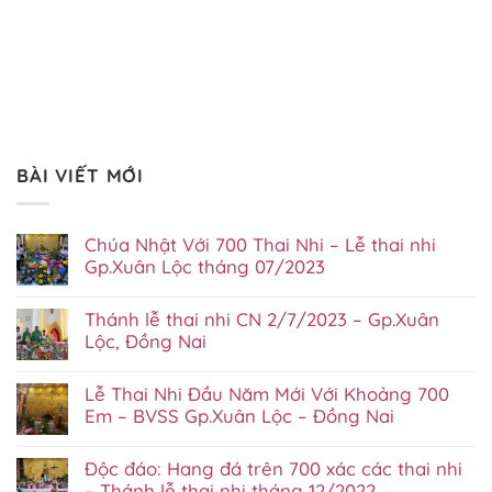
BÀI VIẾT MỚI
Chúa Nhật Với 700 Thai Nhi – Lễ thai nhi
Gp.Xuân Lộc tháng 07/2023
Không
có
Thánh lễ thai nhi CN 2/7/2023 – Gp.Xuân
bình
luận
Lộc, Đồng Nai
ở
Không
Chúa
có
Nhật
Lễ Thai Nhi Đầu Năm Mới Với Khoảng 700
bình
Với
luận
700
Em – BVSS Gp.Xuân Lộc – Đồng Nai
ở
Thai
Không
Thánh
Nhi
có
lễ
–
Độc đáo: Hang đá trên 700 xác các thai nhi
bình
thai
Lễ
luận
nhi
– Thánh lễ thai nhi tháng 12/2022
thai