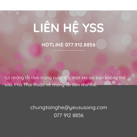
LIÊN HỆ YSS
HOTLINE 077.912.8856
Có những lỗi lầm trong cuộc đời, một khi sai bạn không thể
sửa. Phá Thai thuộc về những lỗi lầm như thế.
chungtoinghe@yeususong.com
077 912 8856