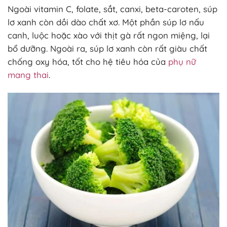
Ngoài vitamin C, folate, sắt, canxi, beta-caroten, súp
lơ xanh còn dồi dào chất xơ. Một phần súp lơ nấu
canh, luộc hoặc xào với thịt gà rất ngon miệng, lại
bổ dưỡng. Ngoài ra, súp lơ xanh còn rất giàu chất
chống oxy hóa, tốt cho hệ tiêu hóa của
phụ nữ
mang thai
.