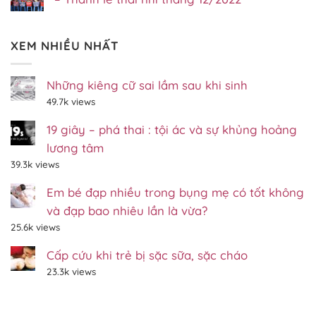
ở
CN
nhi
Không
Lễ
2/7/2023
Gp.Xuân
có
Thai
–
Lộc
bình
Nhi
Gp.Xuân
tháng
XEM NHIỀU NHẤT
luận
Đầu
Lộc,
07/2023
ở
Năm
Đồng
Độc
Mới
Nai
đáo:
Với
Hang
Những kiêng cữ sai lầm sau khi sinh
Khoảng
đá
700
49.7k views
trên
Em
700
–
xác
BVSS
19 giây – phá thai : tội ác và sự khủng hoảng
các
Gp.Xuân
thai
Lộc
lương tâm
nhi
–
–
Đồng
39.3k views
Thánh
Nai
lễ
Em bé đạp nhiều trong bụng mẹ có tốt không
thai
nhi
và đạp bao nhiêu lần là vừa?
tháng
12/2022
25.6k views
Cấp cứu khi trẻ bị sặc sữa, sặc cháo
23.3k views