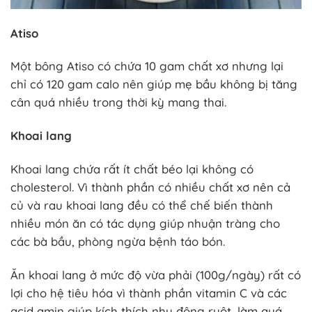
Atiso
Một bông Atiso có chứa 10 gam chất xơ nhưng lại
chỉ có 120 gam calo nên giúp mẹ bầu không bị tăng
cân quá nhiều trong thời kỳ mang thai.
Khoai lang
Khoai lang chứa rất ít chất béo lại không có
cholesterol. Vì thành phần có nhiều chất xơ nên cả
củ và rau khoai lang đều có thể chế biến thành
nhiều món ăn có tác dụng giúp nhuận tràng cho
các bà bầu, phòng ngừa bệnh táo bón.
Ăn khoai lang ở mức độ vừa phải (100g/ngày) rất có
lợi cho hệ tiêu hóa vì thành phần vitamin C và các
acid amin giúp kích thích nhu động ruột, làm quá