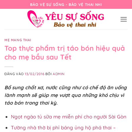
Bỏ
BẢO VỆ SỰ SỐNG - BẢO VỆ THAI NHI
qua
nội
dung
MẸ MANG THAI
Top thực phẩm trị táo bón hiệu quả
cho mẹ bầu sau Tết
ĐĂNG VÀO
13/02/2016
BỞI
ADMIN
Bổ sung chất xơ, nước cũng như có chế độ ăn uống
lành mạnh sẽ giúp mẹ vượt qua những khó chịu vì
táo bón trong thai kỳ.
Ngọt ngào tủ sữa mẹ miễn phí cho người Sài Gòn
Tường nhà thờ bị phỉ báng ủng hộ phá thai –