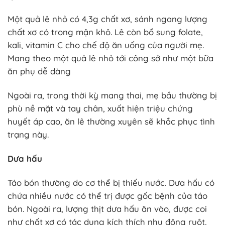
Một quả lê nhỏ có 4,3g chất xơ, sánh ngang lượng
chất xơ có trong mận khô. Lê còn bổ sung folate,
kali, vitamin C cho chế độ ăn uống của người mẹ.
Mang theo một quả lê nhỏ tới công sở như một bữa
ăn phụ dễ dàng
Ngoài ra, trong thời kỳ mang thai, mẹ bầu thường bị
phù nề mặt và tay chân, xuất hiện triệu chứng
huyết áp cao, ăn lê thường xuyên sẽ khắc phục tình
trạng này.
Dưa hấu
Táo bón thường do cơ thể bị thiếu nước. Dưa hấu có
chứa nhiều nước có thể trị được gốc bệnh của táo
bón. Ngoài ra, lượng thịt dưa hấu ăn vào, được coi
như chất xơ có tác dụng kích thích nhu động ruột,