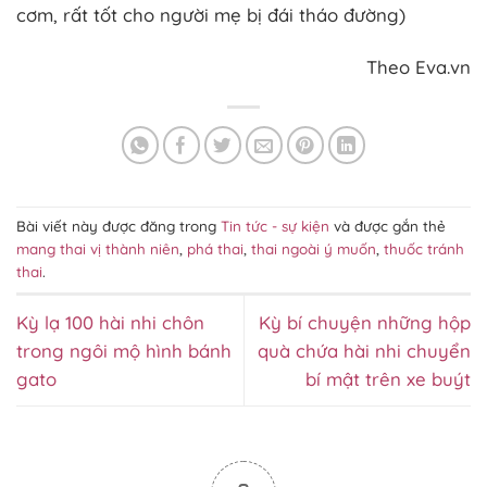
cơm, rất tốt cho người mẹ bị đái tháo đường)
Theo Eva.vn
Bài viết này được đăng trong
Tin tức - sự kiện
và được gắn thẻ
mang thai vị thành niên
,
phá thai
,
thai ngoài ý muốn
,
thuốc tránh
thai
.
Kỳ lạ 100 hài nhi chôn
Kỳ bí chuyện những hộp
trong ngôi mộ hình bánh
quà chứa hài nhi chuyển
gato
bí mật trên xe buýt