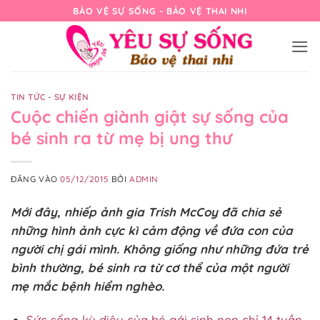
Bỏ
BẢO VỆ SỰ SỐNG - BẢO VỆ THAI NHI
qua
nội
dung
TIN TỨC - SỰ KIỆN
Cuộc chiến giành giật sự sống của
bé sinh ra từ mẹ bị ung thư
ĐĂNG VÀO
05/12/2015
BỞI
ADMIN
Mới đây, nhiếp ảnh gia Trish McCoy đã chia sẻ
những hình ảnh cực kì cảm động về đứa con của
người chị gái mình. Không giống như những đứa trẻ
bình thường, bé sinh ra từ cơ thể của một người
mẹ mắc bệnh hiểm nghèo.
Sức sống kỳ diệu của bé gái sinh non chỉ 14 tuần,