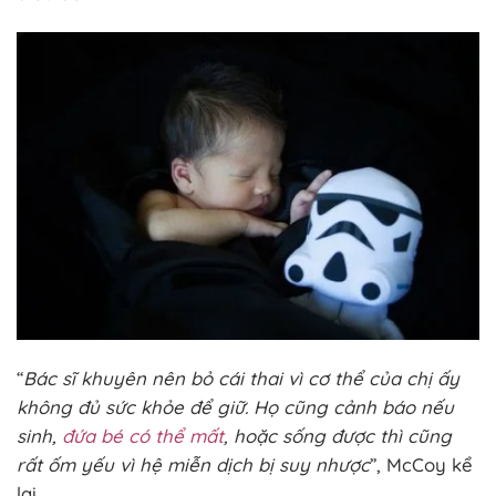
“
Bác sĩ khuyên nên bỏ cái thai vì cơ thể của chị ấy
không đủ sức khỏe để giữ. Họ cũng cảnh báo nếu
sinh,
đứa bé có thể mất
, hoặc sống được thì cũng
rất ốm yếu vì hệ miễn dịch bị suy nhược
”, McCoy kể
lại.