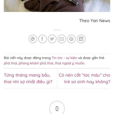
Theo Yan News
Bài viết này được đăng trong
Tin tức - sự kiện
và được gắn thẻ
phá thai
,
phòng khám phá thai
,
thai ngoài ý muốn
.
Từng tháng mang bầu,
Có nên cắt “tóc máu” cho
thai nhi sợ nhất điều gì?
trẻ sơ sinh hay không?
0