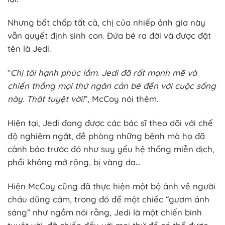
Nhưng bất chấp tất cả, chị của nhiếp ảnh gia này
vẫn quyết định sinh con. Đứa bé ra đời và được đặt
tên là Jedi.
“
Chị tôi hạnh phúc lắm. Jedi đã rất mạnh mẽ và
chiến thắng mọi thứ ngăn cản bé đến với cuộc sống
này. Thật tuyệt vời!
”, McCoy nói thêm.
Hiện tại, Jedi đang được các bác sĩ theo dõi với chế
độ nghiêm ngặt, đề phòng những bệnh mà họ đã
cảnh báo trước đó như suy yếu hệ thống miễn dịch,
phổi không mở rộng, bị vàng da…
Hiện McCoy cũng đã thực hiện một bộ ảnh về người
cháu dũng cảm, trong đó để một chiếc “gươm ánh
sáng” như ngầm nói rằng, Jedi là một chiến binh