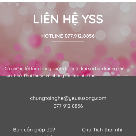
LIÊN HỆ YSS
HOTLINE 077.912.8856
Có những lỗi lầm trong cuộc đời, một khi sai bạn không thể
sửa. Phá Thai thuộc về những lỗi lầm như thế.
chungtoinghe@yeususong.com
077 912 8856
Bạn cần giúp đỡ?
Cha Tịch thai nhi