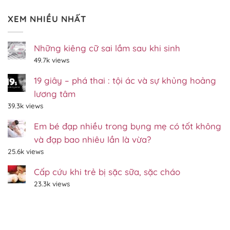
có
Thai
–
Lộc
bình
Nhi
Gp.Xuân
tháng
XEM NHIỀU NHẤT
luận
Đầu
Lộc,
07/2023
ở
Năm
Đồng
Độc
Mới
Nai
đáo:
Với
Hang
Những kiêng cữ sai lầm sau khi sinh
Khoảng
đá
700
49.7k views
trên
Em
700
–
xác
BVSS
19 giây – phá thai : tội ác và sự khủng hoảng
các
Gp.Xuân
thai
Lộc
lương tâm
nhi
–
–
Đồng
39.3k views
Thánh
Nai
lễ
Em bé đạp nhiều trong bụng mẹ có tốt không
thai
nhi
và đạp bao nhiêu lần là vừa?
tháng
12/2022
25.6k views
Cấp cứu khi trẻ bị sặc sữa, sặc cháo
23.3k views