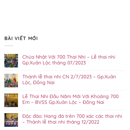
BÀI VIẾT MỚI
Chúa Nhật Với 700 Thai Nhi – Lễ thai nhi
Gp.Xuân Lộc tháng 07/2023
Không
có
Thánh lễ thai nhi CN 2/7/2023 – Gp.Xuân
bình
luận
Lộc, Đồng Nai
ở
Không
Chúa
có
Nhật
Lễ Thai Nhi Đầu Năm Mới Với Khoảng 700
bình
Với
luận
700
Em – BVSS Gp.Xuân Lộc – Đồng Nai
ở
Thai
Không
Thánh
Nhi
có
lễ
–
Độc đáo: Hang đá trên 700 xác các thai nhi
bình
thai
Lễ
luận
nhi
– Thánh lễ thai nhi tháng 12/2022
thai
ở
CN
nhi
Không
Lễ
2/7/2023
Gp.Xuân