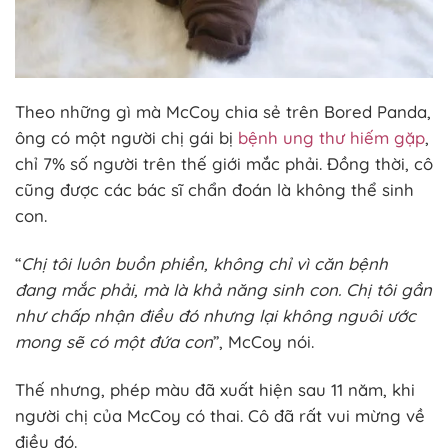
Theo những gì mà McCoy chia sẻ trên Bored Panda,
ông có một người chị gái bị
bệnh ung thư hiếm gặp
,
chỉ 7% số người trên thế giới mắc phải. Đồng thời, cô
cũng được các bác sĩ chẩn đoán là không thể sinh
con.
“
Chị tôi luôn buồn phiền, không chỉ vì căn bệnh
đang mắc phải, mà là khả năng sinh con. Chị tôi gần
như chấp nhận điều đó nhưng lại không nguôi ước
mong sẽ có một đứa con
”, McCoy nói.
Thế nhưng, phép màu đã xuất hiện sau 11 năm, khi
người chị của McCoy có thai. Cô đã rất vui mừng về
điều đó.