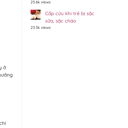
25.6k views
Cấp cứu khi trẻ bị sặc
sữa, sặc cháo
23.3k views
y ở
 hưởng
chí