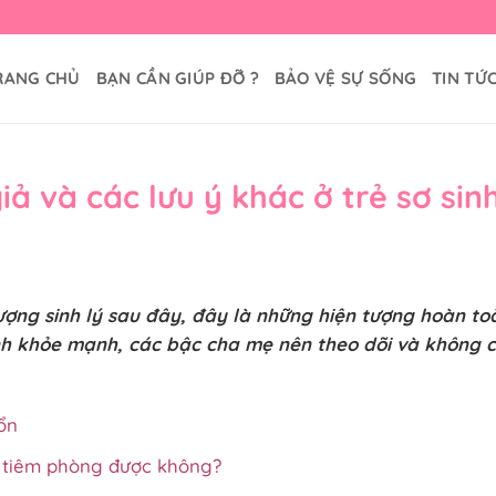
RANG CHỦ
BẠN CẦN GIÚP ĐỠ ?
BẢO VỆ SỰ SỐNG
TIN TỨ
ả và các lưu ý khác ở trẻ sơ sin
ượng sinh lý sau đây, đây là những hiện tượng hoàn to
inh khỏe mạnh, các bậc cha mẹ nên theo dõi và không 
ổn
có tiêm phòng được không?