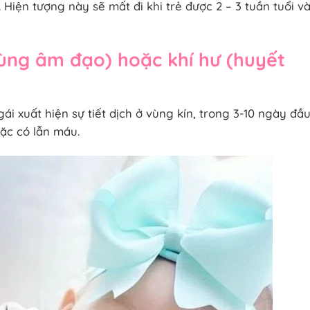
 Hiện tượng này sẽ mất đi khi trẻ được 2 – 3 tuần tuổi v
ùng âm đạo) hoặc khí hư (huyết
 xuất hiện sự tiết dịch ở vùng kín, trong 3-10 ngày đầu 
ặc có lẫn máu.