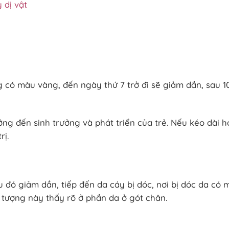
 dị vật
g có màu vàng, đến ngày thứ 7 trở đi sẽ giảm dần, sau 1
ng đến sinh trưởng và phát triển của trẻ. Nếu kéo dài h
rị.
 đó giảm dần, tiếp đến da cáy bị dóc, nơi bị dóc da có 
 tượng này thấy rõ ở phần da ở gót chân.