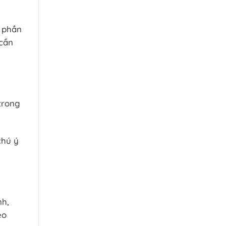
n phần
 cần
trong
chú ý
nh,
eo