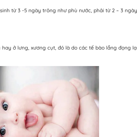
sinh từ 3 -5 ngày trông như phù nước, phải từ 2 – 3 ngà
hay ở lưng, xương cụt, đó là do các tế bào lắng đọng lại