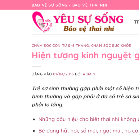
Bỏ
BẢO VỆ SỰ SỐNG - BẢO VỆ THAI NHI
qua
nội
T
dung
CHĂM SÓC CON TỪ 0-6 THÁNG
,
CHĂM SÓC SỨC KHỎE
Hiện tượng kinh nguyệt gi
ĐĂNG VÀO
01/04/2015
BỞI
ADMIN
Trẻ sơ sinh thường gặp phải một số hiện t
bình thường và gặp phải ở đa số trẻ sơ s
phải lo lắng.
Những dấu hiệu cho biết thai nhi không 
Bé đang hắt hơi, sổ mũi, ngạt mũi, ho 