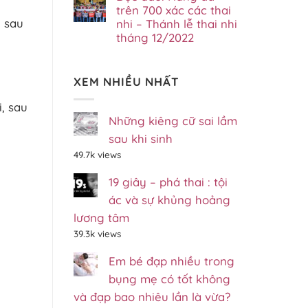
2/7/2023
luận
trên 700 xác các thai
tháng
–
ở
07/2023
Gp.Xuân
y sau
nhi – Thánh lễ thai nhi
Lễ
Lộc,
tháng 12/2022
Thai
Đồng
Nhi
Nai
Không
Đầu
có
Năm
bình
Mới
XEM NHIỀU NHẤT
luận
Với
ở
Khoảng
Độc
700
, sau
đáo:
Em
Những kiêng cữ sai lầm
Hang
–
đá
BVSS
sau khi sinh
trên
Gp.Xuân
700
Lộc
49.7k views
xác
–
các
Đồng
thai
19 giây – phá thai : tội
Nai
nhi
–
ác và sự khủng hoảng
Thánh
lễ
lương tâm
thai
39.3k views
nhi
tháng
12/2022
Em bé đạp nhiều trong
bụng mẹ có tốt không
và đạp bao nhiêu lần là vừa?