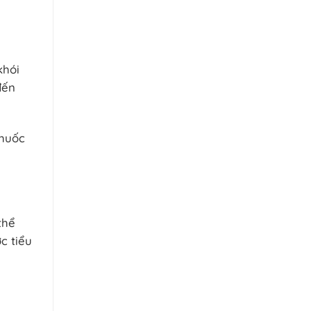
khói
đến
thuốc
thể
c tiểu