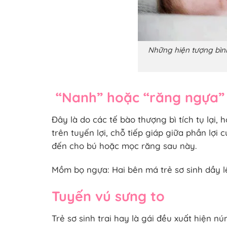
Những hiện tượng bình
“Nanh” hoặc “răng ngựa”
Đây là do các tế bào thượng bì tích tụ lại,
trên tuyến lợi, chỗ tiếp giáp giữa phần l
đến cho bú hoặc mọc răng sau này.
Mồm bọ ngựa: Hai bên má trẻ sơ sinh dầy l
Tuyến vú sưng to
Trẻ sơ sinh trai hay là gái đều xuất hiện 