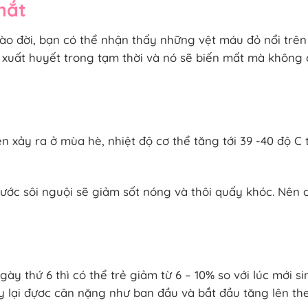
mắt
ào đời, bạn có thể nhận thấy những vệt máu đỏ nổi trê
g xuất huyết trong tạm thời và nó sẽ biến mất mà không
n xảy ra ở mùa hè, nhiệt độ cơ thể tăng tới 39 -40 độ C 
 nước sôi nguội sẽ giảm sốt nóng và thôi quấy khóc. Nên 
ày thứ 6 thì có thể trẻ giảm từ 6 – 10% so với lúc mới si
y lại đựơc cân nặng như ban đầu và bắt đầu tăng lên th