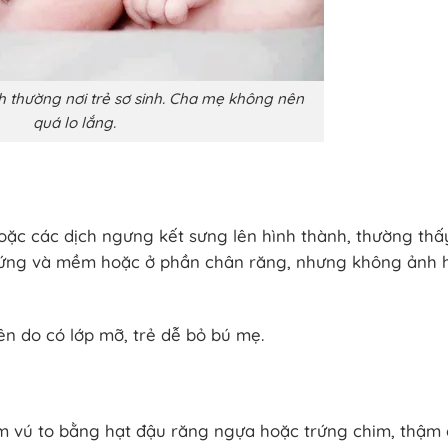
 thường nơi trẻ sơ sinh. Cha mẹ không nên
quá lo lắng.
 hoặc các dịch ngưng kết sưng lên hình thành, thường thấ
ợi cứng và mềm hoặc ở phần chân răng, nhưng không ảnh
ên do có lớp mỡ, trẻ dễ bỏ bú mẹ.
núm vú to bằng hạt đậu răng ngựa hoặc trứng chim, thậm 