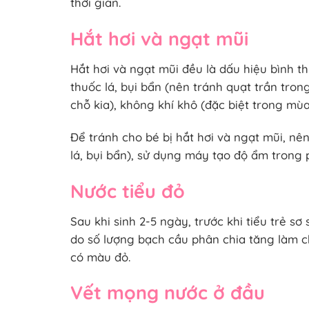
thời gian.
Hắt hơi và ngạt mũi
Hắt hơi và ngạt mũi đều là dấu hiệu bình th
thuốc lá, bụi bẩn (nên tránh quạt trần tro
chỗ kia), không khí khô (đặc biệt trong mùa
Để tránh cho bé bị hắt hơi và ngạt mũi, nê
lá, bụi bẩn), sử dụng máy tạo độ ẩm trong
Nước tiểu đỏ
Sau khi sinh 2-5 ngày, trước khi tiểu trẻ sơ
do số lượng bạch cầu phân chia tăng làm ch
có màu đỏ.
Vết mọng nước ở đầu