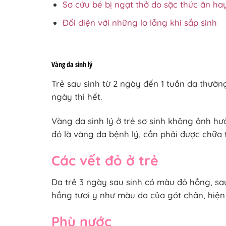
Sơ cứu bé bị ngạt thở do sặc thức ăn hay
Đối diện với những lo lắng khi sắp sinh
Vàng da sinh lý
Trẻ sau sinh từ 2 ngày đến 1 tuần da thườn
ngày thì hết.
Vàng da sinh lý ở trẻ sơ sinh không ảnh hưở
đó là vàng da bệnh lý, cần phải được chữa t
Các vết đỏ ở trẻ
Da trẻ 3 ngày sau sinh có màu đỏ hồng, sau
hồng tươi y như màu da của gót chân, hiện
Phù nước