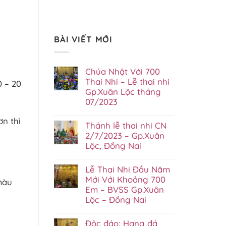
BÀI VIẾT MỚI
Chúa Nhật Với 700
Thai Nhi – Lễ thai nhi
0 – 20
Gp.Xuân Lộc tháng
07/2023
Không
ơn thì
có
Thánh lễ thai nhi CN
bình
luận
2/7/2023 – Gp.Xuân
ở
Lộc, Đồng Nai
Chúa
Nhật
Không
Với
có
Lễ Thai Nhi Đầu Năm
700
bình
Thai
luận
Mới Với Khoảng 700
màu
Nhi
ở
Em – BVSS Gp.Xuân
–
Thánh
Lễ
Lộc – Đồng Nai
lễ
thai
thai
Không
nhi
nhi
có
Gp.Xuân
CN
Độc đáo: Hang đá
bình
Lộc