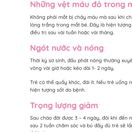
Những vệt máu đỏ trong 
Không phải mắt bị chảy máu mà sau khi ch
lòng trắng trong mắt bé. Đây là hiện tượn
điều trị sau vài tuần hoặc vài tháng.
Ngót nước và nóng
Thời kỳ sơ sinh, đầu phát nóng thường xuyê
vòng vài giờ hoặc kéo dài 1- 2 ngày.
Trẻ có thể quấy khóc, đái ít. Nếu trẻ uống
hiện tượng sốt do bệnh.
Trọng lượng giảm
Sau chào đời được 3 – 4 ngày, đôi khi đến ng
sau 2 tuần chăm sóc và bú đầy đủ trẻ sẽ lấ