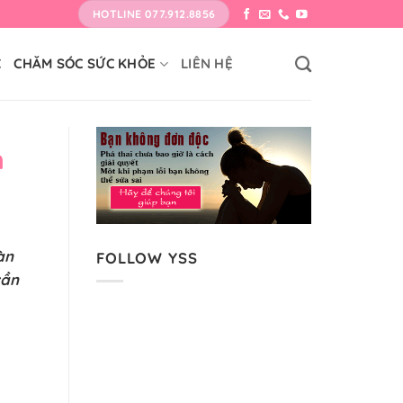
HOTLINE 077.912.8856
C
CHĂM SÓC SỨC KHỎE
LIÊN HỆ
h
àn
FOLLOW YSS
cần