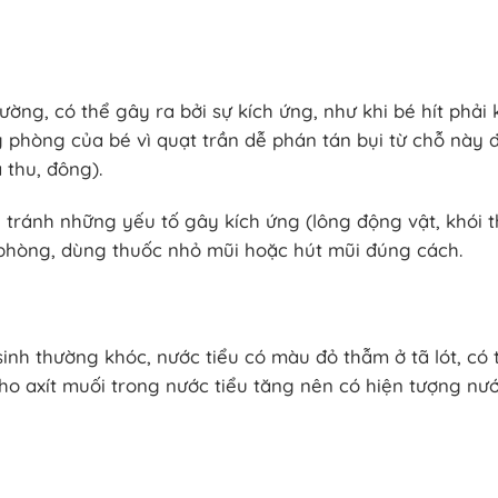
ường, có thể gây ra bởi sự kích ứng, như khi bé hít phải 
ng phòng của bé vì quạt trần dễ phán tán bụi từ chỗ này 
 thu, đông).
n tránh những yếu tố gây kích ứng (lông động vật, khói 
 phòng, dùng thuốc nhỏ mũi hoặc hút mũi đúng cách.
 sinh thường khóc, nước tiểu có màu đỏ thẫm ở tã lót, có 
o axít muối trong nước tiểu tăng nên có hiện tượng nướ