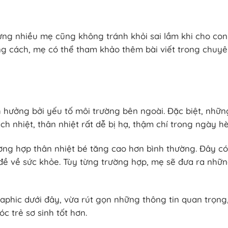
ng nhiều mẹ cũng không tránh khỏi sai lầm khi cho con
 cách, mẹ có thể tham khảo thêm bài viết trong chuy
h hưởng bởi yếu tố môi trường bên ngoài. Đặc biệt, nhữn
h nhiệt, thân nhiệt rất dễ bị hạ, thậm chí trong ngày hè 
ng hợp thân nhiệt bé tăng cao hơn bình thường. Đây có
đề về sức khỏe. Tùy từng trường hợp, mẹ sẽ đưa ra nhữ
aphic dưới đây, vừa rút gọn những thông tin quan trọng
c trẻ sơ sinh tốt hơn.