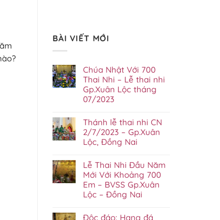
BÀI VIẾT MỚI
hăm
nào?
Chúa Nhật Với 700
Thai Nhi – Lễ thai nhi
Gp.Xuân Lộc tháng
07/2023
Không
có
Thánh lễ thai nhi CN
bình
luận
2/7/2023 – Gp.Xuân
ở
Lộc, Đồng Nai
Chúa
Nhật
Không
Với
có
Lễ Thai Nhi Đầu Năm
700
bình
Thai
luận
Mới Với Khoảng 700
Nhi
ở
Em – BVSS Gp.Xuân
–
Thánh
Lễ
Lộc – Đồng Nai
lễ
thai
thai
Không
nhi
nhi
có
Gp.Xuân
CN
Độc đáo: Hang đá
bình
Lộc