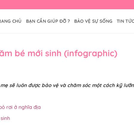
RANG CHỦ
BẠN CẦN GIÚP ĐỠ ?
BẢO VỆ SỰ SỐNG
TIN TỨ
hăm bé mới sinh (infographic)
ủa mẹ sẽ luôn được bảo vệ và chăm sóc một cách kỹ lưỡ
ỏ rơi ở nghĩa địa
 sinh