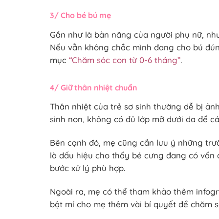
3/ Cho bé bú mẹ
Gần như là bản năng của người phụ nữ, như
Nếu vẫn không chắc mình đang cho bú đúng
mục
“Chăm sóc con từ 0-6 tháng”
.
4/ Giữ thân nhiệt chuẩn
Thân nhiệt của trẻ sơ sinh thường dễ bị ản
sinh non, không có đủ lớp mỡ dưới da để các
Bên cạnh đó, mẹ cũng cần lưu ý những trườ
là dấu hiệu cho thấy bé cưng đang có vấn 
bước xử lý phù hợp.
Ngoài ra, mẹ có thể tham khảo thêm infogr
bật mí cho mẹ thêm vài bí quyết để chăm só