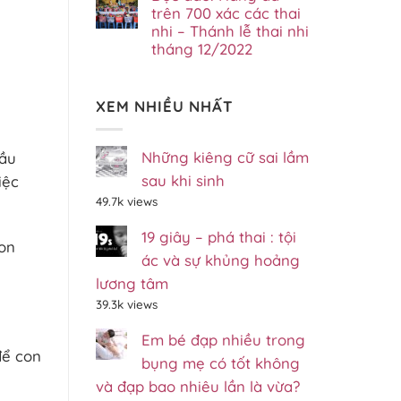
2/7/2023
luận
trên 700 xác các thai
tháng
–
ở
07/2023
Gp.Xuân
nhi – Thánh lễ thai nhi
Lễ
Lộc,
tháng 12/2022
Thai
Đồng
Nhi
Nai
Không
Đầu
có
Năm
bình
Mới
XEM NHIỀU NHẤT
luận
Với
ở
Khoảng
Độc
700
đáo:
Em
Những kiêng cữ sai lầm
đầu
Hang
–
đá
BVSS
sau khi sinh
iệc
trên
Gp.Xuân
700
Lộc
49.7k views
xác
–
các
Đồng
thai
19 giây – phá thai : tội
Nai
nhi
con
–
ác và sự khủng hoảng
Thánh
lễ
lương tâm
thai
39.3k views
nhi
tháng
12/2022
Em bé đạp nhiều trong
để con
bụng mẹ có tốt không
và đạp bao nhiêu lần là vừa?