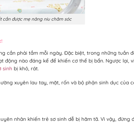
ất cần được mẹ nâng niu chăm sóc
t!
ông cần phải tắm mỗi ngày. Đặc biệt, trong những tuần 
ạt động nào đáng kể để khiến cơ thể bị bẩn. Ngược lại, v
ơ sinh
bị khô, rát.
ường xuyên lau tay, mặt, rốn và bộ phận sinh dục của 
nguyên nhân khiến trẻ sơ sinh dễ bị hăm tã. Vì vậy, đừng 