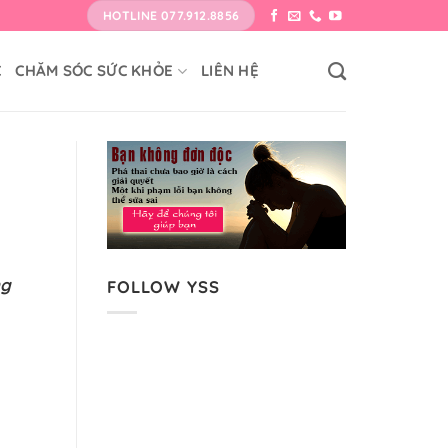
HOTLINE 077.912.8856
C
CHĂM SÓC SỨC KHỎE
LIÊN HỆ
ng
FOLLOW YSS