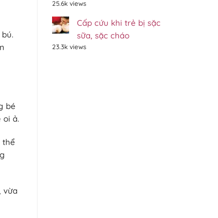
25.6k views
Cấp cứu khi trẻ bị sặc
 bú.
sữa, sặc cháo
ên
23.3k views
g bé
oi ả.
 thể
ng
, vừa