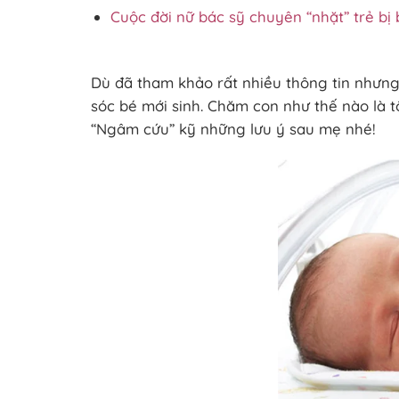
Cuộc đời nữ bác sỹ chuyên “nhặt” trẻ bị 
Dù đã tham khảo rất nhiều thông tin nhưng
sóc bé mới sinh. Chăm con như thế nào là 
“Ngâm cứu” kỹ những lưu ý sau mẹ nhé!