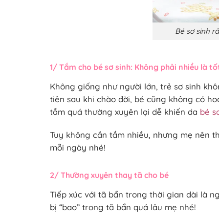
Bé sơ sinh r
1/ Tắm cho bé sơ sinh: Không phải nhiều là tố
Không giống như người lớn, trẻ sơ sinh kh
tiên sau khi chào đời, bé cũng không có ho
tắm quá thường xuyên lại dễ khiến da
bé s
Tuy không cần tắm nhiều, nhưng mẹ nên th
mỗi ngày nhé!
2/ Thường xuyên thay tã cho bé
Tiếp xúc với tã bẩn trong thời gian dài là 
bị “bao” trong tã bẩn quá lâu mẹ nhé!