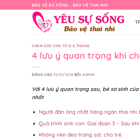
Bỏ
BẢO VỆ SỰ SỐNG - BẢO VỆ THAI NHI
qua
nội
T
dung
CHĂM SÓC CON TỪ 0-6 THÁNG
4 lưu ý quan trọng khi c
ĐĂNG VÀO
31/01/2016
BỞI
ADMIN
Với 4 lưu ý quan trọng sau, bé sơ sinh c
nhất
Người đàn ông nhặt hàng ngàn thai nhi b
Quá trình sinh con: Giai đoạn 3 – Sau khi
Không nên đeo trang sức cho trẻ