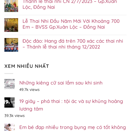
Thánh lễ thai nhi CN 2/7/2023 – Gp.Xuân
bình
luận
Lộc, Đồng Nai
ở
Không
Chúa
có
Nhật
Lễ Thai Nhi Đầu Năm Mới Với Khoảng 700
bình
Với
luận
700
Em – BVSS Gp.Xuân Lộc – Đồng Nai
ở
Thai
Không
Thánh
Nhi
có
lễ
–
Độc đáo: Hang đá trên 700 xác các thai nhi
bình
thai
Lễ
luận
nhi
– Thánh lễ thai nhi tháng 12/2022
thai
ở
CN
nhi
Không
Lễ
2/7/2023
Gp.Xuân
có
Thai
–
Lộc
bình
Nhi
Gp.Xuân
tháng
XEM NHIỀU NHẤT
luận
Đầu
Lộc,
07/2023
ở
Năm
Đồng
Độc
Mới
Nai
đáo:
Với
Hang
Những kiêng cữ sai lầm sau khi sinh
Khoảng
đá
700
49.7k views
trên
Em
700
–
xác
BVSS
19 giây – phá thai : tội ác và sự khủng hoảng
các
Gp.Xuân
thai
Lộc
lương tâm
nhi
–
–
Đồng
39.3k views
Thánh
Nai
lễ
Em bé đạp nhiều trong bụng mẹ có tốt không
thai
nhi