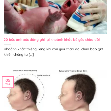
20 bức ảnh xúc động ghi lại khoảnh khắc bé yêu chào đời
Khoảnh khắc thiêng liêng khi con yêu chào đời chưa bao giờ
khiến chúng ta [...]
05
Th2