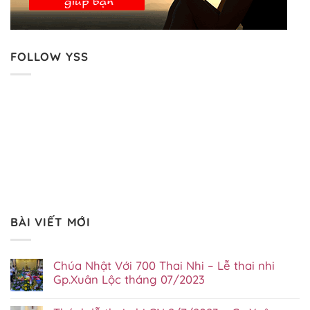
FOLLOW YSS
BÀI VIẾT MỚI
Chúa Nhật Với 700 Thai Nhi – Lễ thai nhi
Gp.Xuân Lộc tháng 07/2023
Không
có