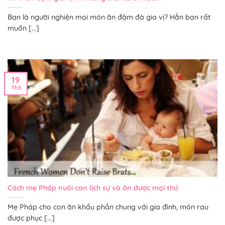
Bạn là người nghiện mọi món ăn đậm đà gia vị? Hẳn bạn rất
muốn [...]
19
Th3
Cách mẹ Pháp nuôi con lịch sự và ăn được mọi thứ
Mẹ Pháp cho con ăn khẩu phần chung với gia đình, món rau
được phục [...]