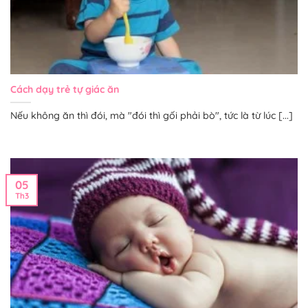
Cách dạy trẻ tự giác ăn
Nếu không ăn thì đói, mà "đói thì gối phải bò", tức là từ lúc [...]
05
Th3