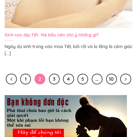
Sinh con dịp Tết: Mẹ bầu nên chú ý những gì?
Ngày dự sinh trúng vào mùa Tết, bối rối và lo lắng là cảm giác
[...]
1
2
3
4
5
…
10