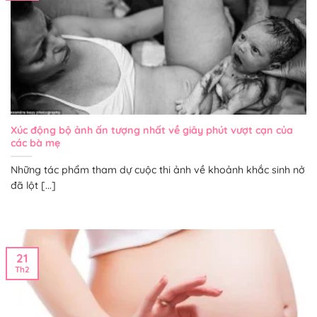
Xúc động bộ ảnh ấn tượng nhất về giây phút vượt cạn của
các bà mẹ
Những tác phẩm tham dự cuộc thi ảnh về khoảnh khắc sinh nở
đã lột [...]
21
Th2