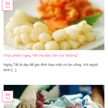
06
Th2
Thực phẩm ngày Tết mẹ bầu cần nói “không”
Ngày Tết là dịp để gia đình họp mặt và ăn uống. Với người
bình [...]
06
Th2