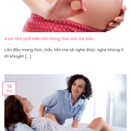
4 sai lầm phổ biến khi mang thai của mẹ bầu
Lần đầu mang thai, chắc hẳn mẹ sẽ nghe được nghe không ít
lời khuyên [...]
18
Th2