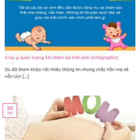
4 lưu ý quan trọng khi chăm bé mới sinh (infographic)
Dù đã tham khảo rất nhiều thông tin nhưng chắc hẳn mẹ sẽ
vẫn còn [...]
30
Th1