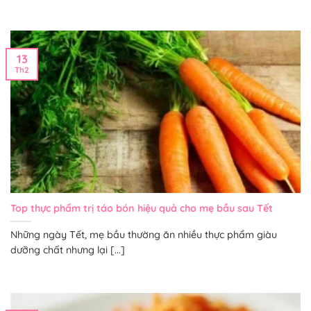
13
Th2
Top thực phẩm trị táo bón hiệu quả cho mẹ bầu sau Tết
Những ngày Tết, mẹ bầu thường ăn nhiều thực phẩm giàu
dưỡng chất nhưng lại [...]