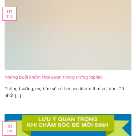
01
Th2
Những buổi khám thai quan trọng (infographic)
Thông thường, mẹ bầu sẽ có lịch hẹn khám thai với bác sĩ ít
nhất [...]
31
Th1