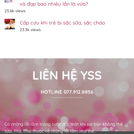
và đạp bao nhiêu lần là vừa?
tháng
12/2022
25.6k views
Cấp cứu khi trẻ bị sặc sữa, sặc cháo
23.3k views
LIÊN HỆ YSS
HOTLINE 077.912.8856
Có những lỗi lầm trong cuộc đời, một khi sai bạn không thể
sửa. Phá Thai thuộc về những lỗi lầm như thế.