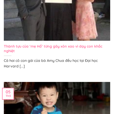
Thành tựu của ‘mẹ Hổ’ từng gây xôn xao vì dạy con khắc
nghiệt
Cả hai cô con gái của bà Amy Chua đều học tại Đại học
Harvard [...]
05
Th3