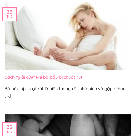
23
Th2
Cách “giải cứu” khi bà bầu bị chuột rút
Bà bầu bị chuột rút là hiện tượng rất phổ biến và gặp ở hầu
[...]
22
Th2