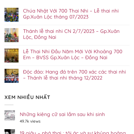
Chúa Nhật Với 700 Thai Nhi – Lễ thai nhi
Gp.Xuân Lộc tháng 07/2023
Không
có
Thánh lễ thai nhi CN 2/7/2023 – Gp.Xuân
bình
luận
Lộc, Đồng Nai
ở
Không
Chúa
có
Nhật
Lễ Thai Nhi Đầu Năm Mới Với Khoảng 700
bình
Với
luận
700
Em – BVSS Gp.Xuân Lộc – Đồng Nai
ở
Thai
Không
Thánh
Nhi
có
lễ
–
Độc đáo: Hang đá trên 700 xác các thai nhi
bình
thai
Lễ
luận
nhi
– Thánh lễ thai nhi tháng 12/2022
thai
ở
CN
nhi
Không
Lễ
2/7/2023
Gp.Xuân
có
Thai
–
Lộc
bình
Nhi
Gp.Xuân
tháng
XEM NHIỀU NHẤT
luận
Đầu
Lộc,
07/2023
ở
Năm
Đồng
Độc
Mới
Nai
đáo:
Với
Hang
Những kiêng cữ sai lầm sau khi sinh
Khoảng
đá
700
49.7k views
trên
Em
700
–
xác
BVSS
19 giây – phá thai : tội ác và sự khủng hoảng