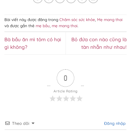
Bài viết này được đăng trong
Chăm sóc sức khỏe
,
Mẹ mang thai
và được gắn thẻ
mẹ bầu
,
mẹ mang thai
.
Bà bầu ăn mì tôm có hại
Bỏ đứa con nào cũng là
gì không?
tàn nhẫn như nhau!
0
Article Rating
Theo dõi
Đăng nhập