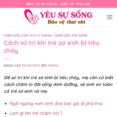
Bỏ
BẢO VỆ SỰ SỐNG - BẢO VỆ THAI NHI
qua
nội
dung
CHĂM SÓC CON TỪ 0-6 THÁNG
,
CHĂM SÓC SỨC KHỎE
Cách xử trí khi trẻ sơ sinh bị tiêu
chảy
ĐĂNG VÀO
30/05/2015
BỞI
ADMIN
Để xử trí khi trẻ sơ sinh bị tiêu chảy, mẹ cần có biết
cách chăm lo đời sống dinh dưỡng, vệ sinh an toàn
cả trẻ sơ sinh và mẹ.
Ngỡ ngàng nam sinh đưa bạn gái đi phá thai
Làm gì khi trẻ chậm nói ?