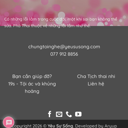
Có những lỗi lầm trong cuộc đời, một khi sai bạn không thể
sửa. Phá Thai thuộc về những lỗi lầm như thế.
chungtoinghe@yeususong.com
077 912 8856
Bạn cần giúp đỡ?
Cha Tịch thai nhi
19s - Tội ác và khủng
Liên hệ
hoảng
Copyright 2026 ©
Yêu Sự Sống
. Developed by
Aryup