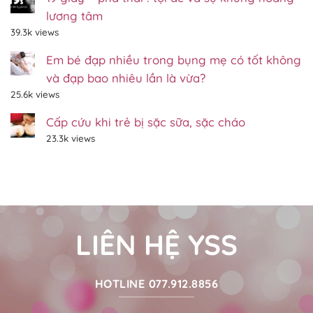
các
Gp.Xuân
thai
Lộc
lương tâm
nhi
–
–
Đồng
39.3k views
Thánh
Nai
lễ
Em bé đạp nhiều trong bụng mẹ có tốt không
thai
nhi
và đạp bao nhiêu lần là vừa?
tháng
12/2022
25.6k views
Cấp cứu khi trẻ bị sặc sữa, sặc cháo
23.3k views
LIÊN HỆ YSS
HOTLINE 077.912.8856